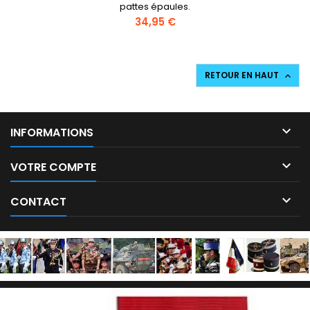
pattes épaules.
Prix
34,95 €
RETOUR EN HAUT


INFORMATIONS

VOTRE COMPTE

CONTACT