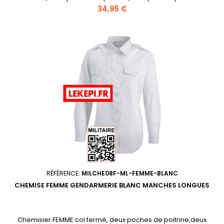
Prix
34,95 €
RÉFÉRENCE:
MILCHE08F-ML-FEMME-BLANC
CHEMISE FEMME GENDARMERIE BLANC MANCHES LONGUES
Chemisier FEMME col fermé, deux poches de poitrine,deux