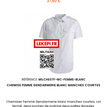
Prix
37,50 €
RÉFÉRENCE:
MILCHE07F-MC-FEMME-BLANC
CHEMISE FEMME GENDARMERIE BLANC MANCHES COURTES
Chemisier Femme Gendarmerie blanc manches courtes, col
fermé, deux poches de poitrine,deux pattes épaules.