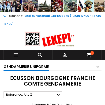
Téléphone:
lundi au vendredi 0384296875 (10h30 12h00 - 14h30
18h00)
0



shopping_cart
GENDARMERIE UNIFORME
ECUSSON BOURGOGNE FRANCHE
COMTE GENDARMERIE

Reference, A to Z
Affichage 1-2 de 2 article(s)