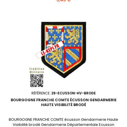
Gendarmerie; Ecu métal à vis représentant la région de
Gendarmerie, Hauteur 25 mm, Largeur 20 mm; Se visse sur
l'insigne cuirasse sur cuir pour vareuse.
RÉFÉRENCE:
29-ECUSSON-HV-BRODE
BOURGOGNE FRANCHE COMTE ÉCUSSON GENDARMERIE
HAUTE VISIBILITÉ BRODÉ
BOURGOGNE FRANCHE COMTE écusson Gendarmerie Haute
Visibilité brodé Gendarmerie Départementale Ecusson