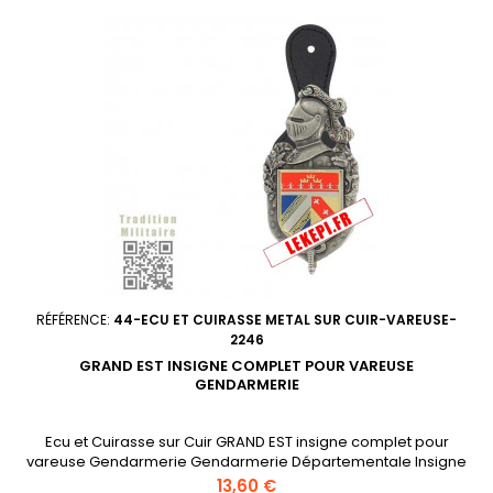
RÉFÉRENCE:
44-ECU ET CUIRASSE METAL SUR CUIR-VAREUSE-
2246
GRAND EST INSIGNE COMPLET POUR VAREUSE
GENDARMERIE
Ecu et Cuirasse sur Cuir GRAND EST insigne complet pour
vareuse Gendarmerie Gendarmerie Départementale Insigne
sur cuir complet pour vareuse ou chemise Article
Prix
13,60 €