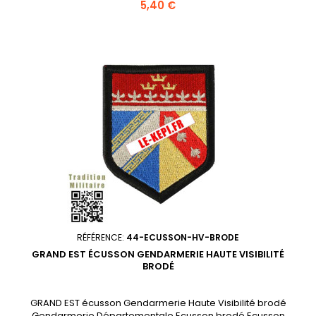
Article d'uniforme réglementaire Gendarmerie; Ecu métal à
Prix
5,40 €
vis représentant la région de Gendarmerie, Hauteur 25 mm,
Largeur 20 mm; Se visse sur l'insigne cuirasse sur cuir pour
vareuse.
RÉFÉRENCE:
44-ECUSSON-HV-BRODE
GRAND EST ÉCUSSON GENDARMERIE HAUTE VISIBILITÉ
BRODÉ
GRAND EST écusson Gendarmerie Haute Visibilité brodé
Gendarmerie Départementale Ecusson brodé Ecusson