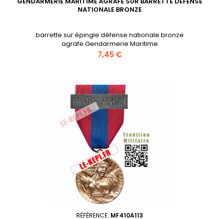
GENDARMERIE MARITIME AGRAFE SUR BARRETTE DÉFENSE
NATIONALE BRONZE
barrette sur épingle défense nationale bronze
agrafe Gendarmerie Maritime
Prix
7,45 €
RÉFÉRENCE:
MF410A113