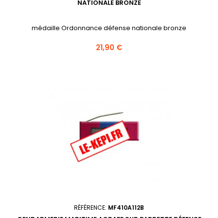
NATIONALE BRONZE
médaille Ordonnance défense nationale bronze
Prix
21,90 €
RÉFÉRENCE:
MF410A112B