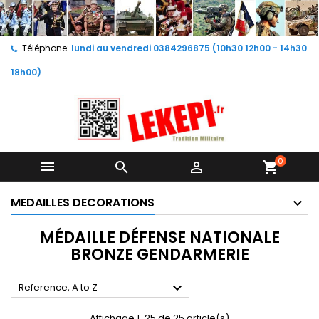
Téléphone:
lundi au vendredi 0384296875 (10h30 12h00 - 14h30
18h00)
0



shopping_cart
MEDAILLES DECORATIONS
MÉDAILLE DÉFENSE NATIONALE
BRONZE GENDARMERIE

Reference, A to Z
Affichage 1-25 de 25 article(s)