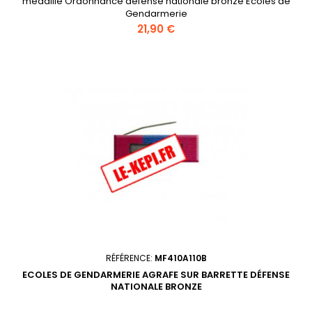
médaille Ordonnance défense nationale bronze Ecoles de
Gendarmerie
Prix
21,90 €
RÉFÉRENCE:
MF410A110B
ECOLES DE GENDARMERIE AGRAFE SUR BARRETTE DÉFENSE
NATIONALE BRONZE