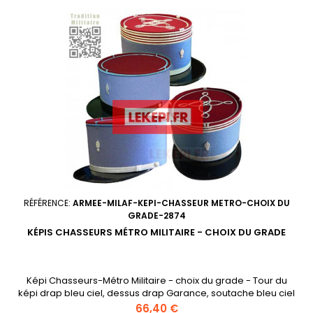
RÉFÉRENCE:
ARMEE-MILAF-KEPI-CHASSEUR METRO-CHOIX DU
GRADE-2874
KÉPIS CHASSEURS MÉTRO MILITAIRE - CHOIX DU GRADE
Képi Chasseurs-Métro Militaire - choix du grade - Tour du
képi drap bleu ciel, dessus drap Garance, soutache bleu ciel
jusqu'au grade de Sergent-Chef, soutache(s) Argent pour
Prix
66,40 €