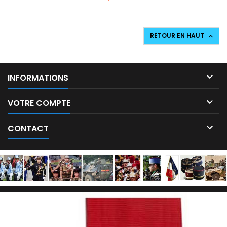
les officiers, grenade Argent brodée machine, pour les sous-
officier et officier broderie à la main en cannetille Argent.
RETOUR EN HAUT


INFORMATIONS

VOTRE COMPTE

CONTACT