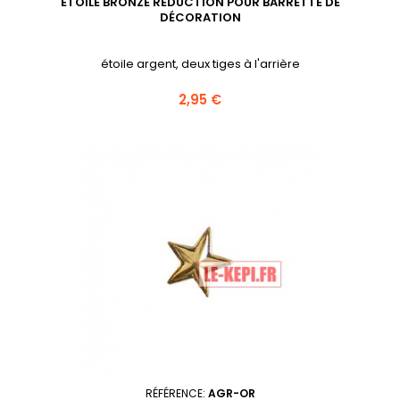
ETOILE BRONZE RÉDUCTION POUR BARRETTE DE
DÉCORATION
étoile argent, deux tiges à l'arrière
Prix
2,95 €
RÉFÉRENCE:
AGR-OR