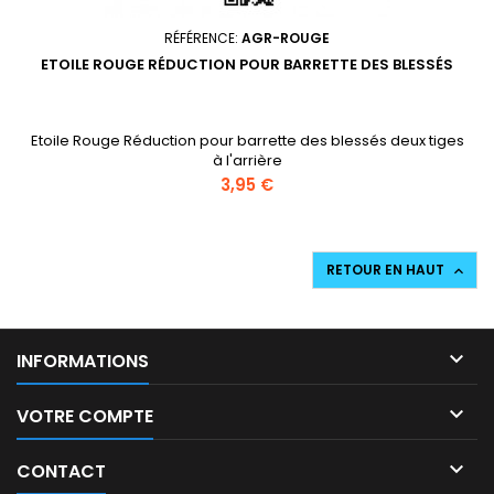
RÉFÉRENCE:
AGR-ROUGE
ETOILE ROUGE RÉDUCTION POUR BARRETTE DES BLESSÉS
Etoile Rouge Réduction pour barrette des blessés deux tiges
à l'arrière
Prix
3,95 €
RETOUR EN HAUT


INFORMATIONS

VOTRE COMPTE

CONTACT