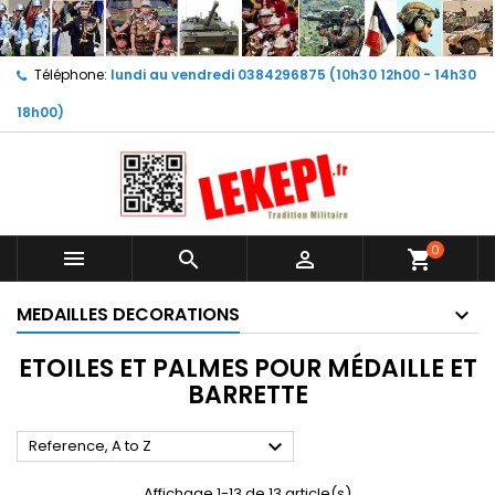
Téléphone:
lundi au vendredi 0384296875 (10h30 12h00 - 14h30
18h00)
0



shopping_cart
MEDAILLES DECORATIONS
ETOILES ET PALMES POUR MÉDAILLE ET
BARRETTE

Reference, A to Z
Affichage 1-13 de 13 article(s)