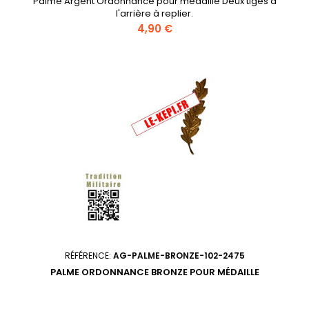
Palme Argent Ordonnance pour médaille Deux tiges à
l'arrière à replier.
Prix
4,90 €
RÉFÉRENCE:
AG-PALME-BRONZE-102-2475
PALME ORDONNANCE BRONZE POUR MÉDAILLE