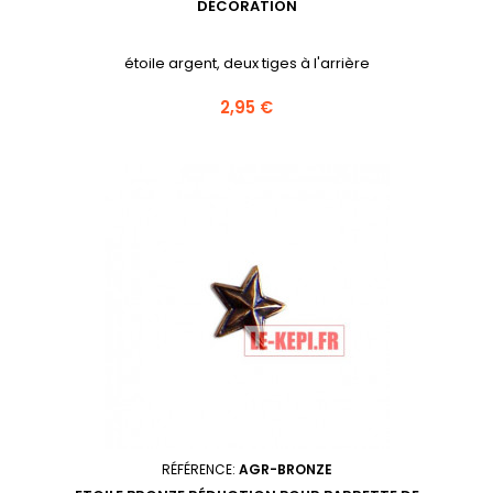
DÉCORATION
étoile argent, deux tiges à l'arrière
Prix
2,95 €
RÉFÉRENCE:
AGR-BRONZE