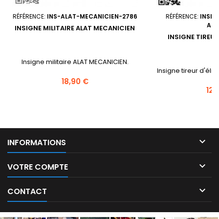
RÉFÉRENCE:
INS-ALAT-MECANICIEN-2786
RÉFÉRENCE:
INSIG
AR
INSIGNE MILITAIRE ALAT MECANICIEN
INSIGNE TIREUR
Insigne militaire ALAT MECANICIEN.
Insigne tireur d'élit
Prix
18,90 €
Prix
12,

INFORMATIONS

VOTRE COMPTE

CONTACT