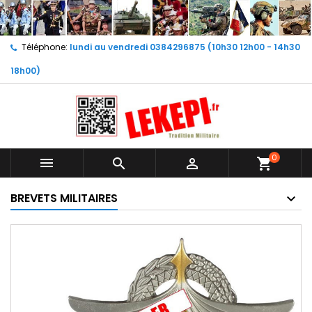
Téléphone:
lundi au vendredi 0384296875 (10h30 12h00 - 14h30
18h00)
0



shopping_cart
BREVETS MILITAIRES