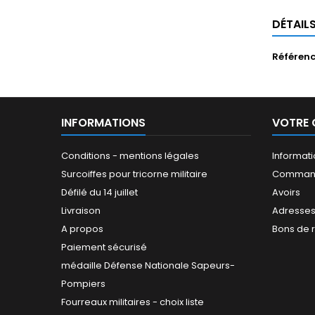
DÉTAIL
Référen
INFORMATIONS
VOTRE
Conditions - mentions légales
Informat
Surcoiffes pour tricorne militaire
Comman
Défilé du 14 juillet
Avoirs
Livraison
Adresse
A propos
Bons de 
Paiement sécurisé
médaille Défense Nationale Sapeurs-
Pompiers
Fourreaux militaires - choix liste