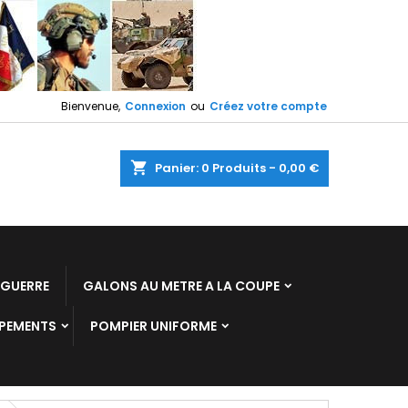
Bienvenue,
Connexion
ou
Créez votre compte
shopping_cart
Panier:
0
Produits - 0,00 €
U
E GUERRE
GALONS AU METRE A LA COUPE
IPEMENTS
POMPIER UNIFORME