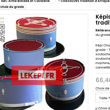
- ABC Arme Blindée et Cavalerie
- CHASSEURS tradition d'Afrique
- choix du grade
Képis
tradi
Référen
du grad
Képi Chas
grade - 
soutache
soutache
machine, 
cannetill
66,4
Choix de 
µ Choix 