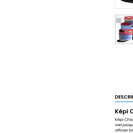
DESCRI
Képi 
Képi Chas
ciel jusq
officier 