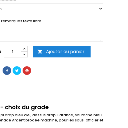
x remarques texte libre
Ajouter au panier
é

e- choix du grade
képi drap bleu ciel, dessus drap Garance, soutache bleu
renade Argent brodée machine, pour les sous-officier et