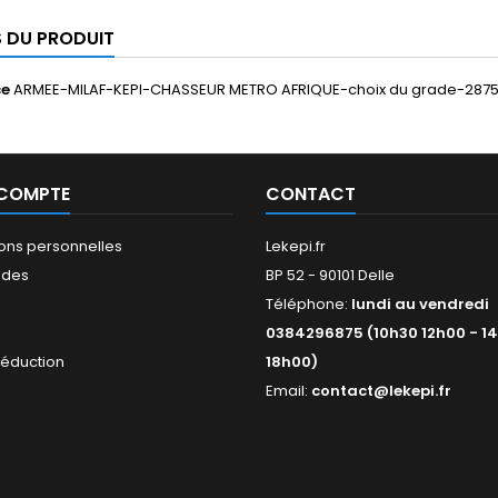
S DU PRODUIT
ce
ARMEE-MILAF-KEPI-CHASSEUR METRO AFRIQUE-choix du grade-287
 COMPTE
CONTACT
ions personnelles
Lekepi.fr
des
BP 52 - 90101 Delle
Téléphone:
lundi au vendredi
s
0384296875 (10h30 12h00 - 1
réduction
18h00)
Email:
contact@lekepi.fr