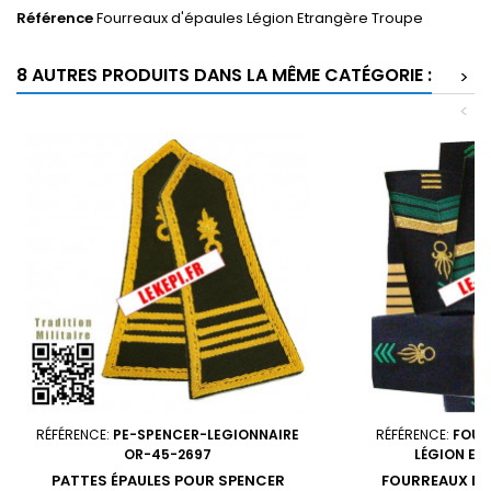
Référence
Fourreaux d'épaules Légion Etrangère Troupe
8 AUTRES PRODUITS DANS LA MÊME CATÉGORIE :
>
<
RÉFÉRENCE:
PE-SPENCER-LEGIONNAIRE
RÉFÉRENCE:
FOUR
OR-45-2697
LÉGION ET
PATTES ÉPAULES POUR SPENCER
FOURREAUX D'