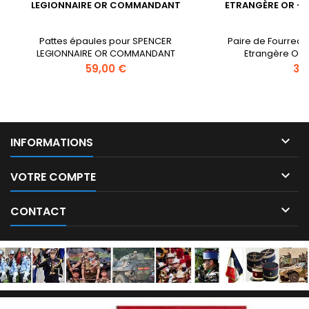
LEGIONNAIRE OR COMMANDANT
ETRANGÈRE OR - 
Pattes épaules pour SPENCER
Paire de Fourreau
LEGIONNAIRE OR COMMANDANT
Etrangère Or 
Infanterie et Génie. Broderie Or Main en
Prix
Prix
59,00 €
3,
cannetille. Pattes épaules de
cérémonie pour spencer.

INFORMATIONS

VOTRE COMPTE

CONTACT