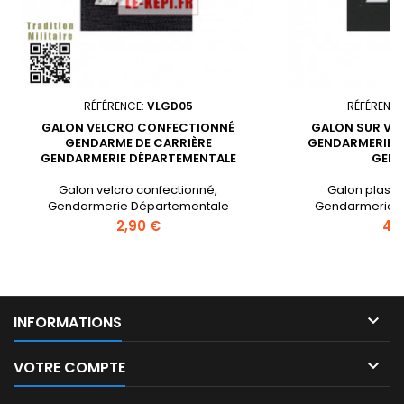
RÉFÉRENCE:
VLGD05
RÉFÉRENCE
GALON VELCRO CONFECTIONNÉ
GALON SUR VE
GENDARME DE CARRIÈRE
GENDARMERIE 
GENDARMERIE DÉPARTEMENTALE
GEN
Galon velcro confectionné,
Galon plastiq
Gendarmerie Départementale
Gendarmerie 
Gendarme de Carrière. Gendarmerie
Gendarme d
Prix
Prix
2,90 €
4,
Départementale Gendarme. Galon de
poitrine. Dimensions 50 mm / 50 mm.

INFORMATIONS

VOTRE COMPTE