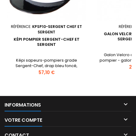
RÉFÉRENCE:
KPSP10-SERGENT CHEF ET
RÉFÉRENC
SERGENT
GALON VELCRO
SERGENT
KÉPI POMPIER SERGENT-CHEF ET
SERGENT
Galon Velcro de
Képi sapeurs-pompiers grade
pompier - galon 
Sergent-Chef, drap bleu foncé,
sur velcro noir
Prix
2,
jugulaire argent, grenade rouge
Prix
57,10 €
argent, une soutache rouge et une
soutache argent

INFORMATIONS

VOTRE COMPTE

CONTACT