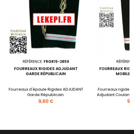
RÉFÉRENCE:
FRGR15-2859
RÉFÉRENC
FOURREAUX RIGIDES ADJUDANT
FOURREAUX RIGI
GARDE RÉPUBLICAIN
MOBILE 
Fourreaux d'épaule Rigides ADJUDANT
Fourreaux rigide 
Garde Républicain.
Adjudant Coulant 
Drap bleu foncé. 
Prix
Prix
9,60 €
9,
de deux chevrons
barrette blan