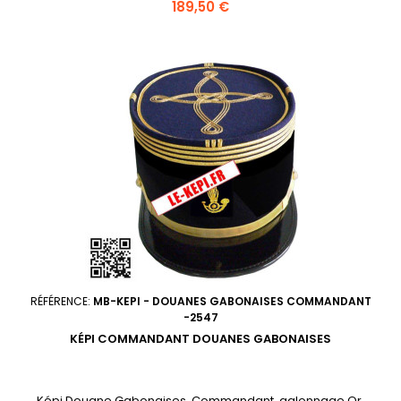
flamme Or, jugulaire trait Or.
Prix
189,50 €
RÉFÉRENCE:
MB-KEPI - DOUANES GABONAISES COMMANDANT
-2547
KÉPI COMMANDANT DOUANES GABONAISES
Képi Douane Gabonaises, Commandant, galonnage Or,