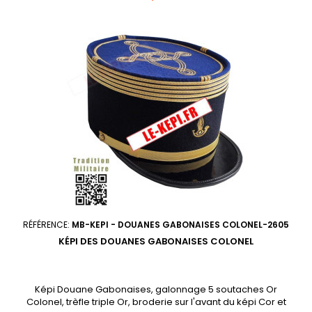
Broderie main Or autour de la casquette. 2 étoiles Or sur le
devant de la casquette. Milanaise Or double à coulisse au-
dessus de la visière.
RÉFÉRENCE:
MB-KEPI - DOUANES GABONAISES COLONEL-2605
KÉPI DES DOUANES GABONAISES COLONEL
Képi Douane Gabonaises, galonnage 5 soutaches Or
Colonel, trèfle triple Or, broderie sur l'avant du képi Cor et