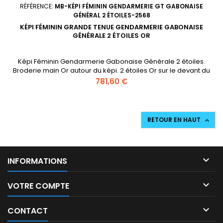
RÉFÉRENCE:
MB-KÉPI FÉMININ GENDARMERIE GT GABONAISE
GÉNÉRAL 2 ÉTOILES-2568
KÉPI FÉMININ GRANDE TENUE GENDARMERIE GABONAISE
GÉNÉRALE 2 ÉTOILES OR
Képi Féminin Gendarmerie Gabonaise Générale 2 étoiles.
Broderie main Or autour du képi. 2 étoiles Or sur le devant du
képi. Jugulaire brodée main.
Prix
781,60 €
RETOUR EN HAUT


INFORMATIONS

VOTRE COMPTE

CONTACT