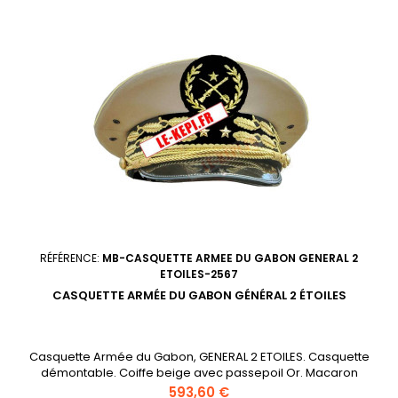
RÉFÉRENCE:
MB-CASQUETTE ARMEE DU GABON GENERAL 2
ETOILES-2567
CASQUETTE ARMÉE DU GABON GÉNÉRAL 2 ÉTOILES
Casquette Armée du Gabon, GENERAL 2 ETOILES. Casquette
démontable. Coiffe beige avec passepoil Or. Macaron
brodé main Or sur drap noir pressionné sur la casquette.
Prix
593,60 €