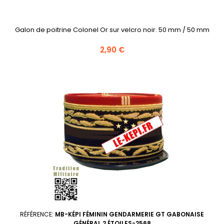
Galon de poitrine Colonel Or sur velcro noir. 50 mm / 50 mm
Prix
2,90 €
RÉFÉRENCE:
MB-KÉPI FÉMININ GENDARMERIE GT GABONAISE
GÉNÉRAL 2 ÉTOILES-2568