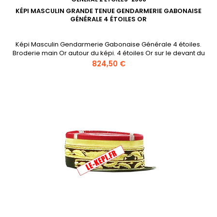
KÉPI MASCULIN GRANDE TENUE GENDARMERIE GABONAISE
GÉNÉRALE 4 ÉTOILES OR
Képi Masculin Gendarmerie Gabonaise Générale 4 étoiles.
Broderie main Or autour du képi. 4 étoiles Or sur le devant du
képi. Jugulaire brodée main.
Prix
824,50 €