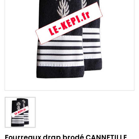
Fourreaux drap brodé CANNETILLE