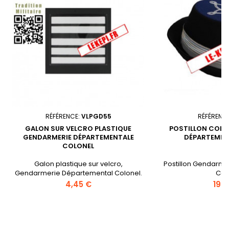
RÉFÉRENCE:
VLPGD55
RÉFÉRENC
GALON SUR VELCRO PLASTIQUE
POSTILLON COLO
GENDARMERIE DÉPARTEMENTALE
DÉPARTEMEN
COLONEL
Galon plastique sur velcro,
Postillon Gendarm
Gendarmerie Départemental Colonel.
Col
Prix
Prix
4,45 €
198