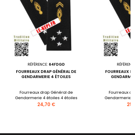
RÉFÉRENCE:
64FDGD
RÉFÉRENC
FOURREAUX DRAP GÉNÉRAL DE
FOURREAUX DR
GENDARMERIE 4 ÉTOILES
GENDARMERI
Fourreaux drap Général de
Fourreaux dr
Gendarmerie 4 étoiles 4 étoiles
Gendarmerie 5 é
chromées Grenade or brodée
chromées Gre
Prix
Prix
24,70 €
25,
machine
mac