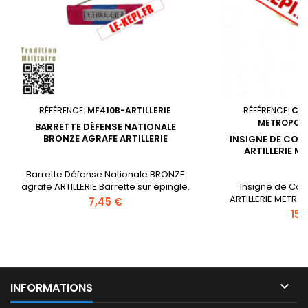
RÉFÉRENCE:
MF410B-ARTILLERIE
RÉFÉRENCE:
COL
METROPOLI
BARRETTE DÉFENSE NATIONALE
BRONZE AGRAFE ARTILLERIE
INSIGNE DE COL
ARTILLERIE M
Barrette Défense Nationale BRONZE
agrafe ARTILLERIE Barrette sur épingle.
Insigne de Col
ARTILLERIE METROP
Prix
7,45 €
Militaire LEK
Prix
15,
consultati

INFORMATIONS