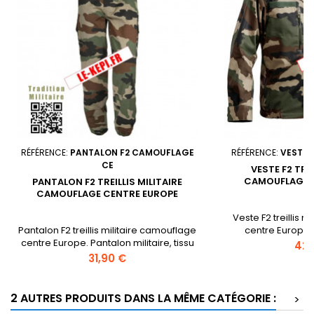
RÉFÉRENCE:
PANTALON F2 CAMOUFLAGE
RÉFÉRENCE:
VESTE 
CE
VESTE F2 TREI
CAMOUFLAGE 
PANTALON F2 TREILLIS MILITAIRE
CAMOUFLAGE CENTRE EUROPE
Veste F2 treillis 
Pantalon F2 treillis militaire camouflage
centre Europe.
centre Europe. Pantalon militaire, tissu
polyester - 290 g
Prix
42,
65% coton et 35% polyester, 2 poches
poches extérieures 
Prix
31,90 €
italiennes, 2 poches rabats sur les
les côtés, pattes d
cuisses. Bas de la jambe avec ou sans
grade et band
élastique au choix (voir liste).
pression
2 AUTRES PRODUITS DANS LA MÊME CATÉGORIE :
>