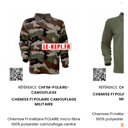
<
RÉFÉRENCE:
CHF1M-POLAIRE-
RÉFÉRENCE:
CHF1
CAMOUFLAGE
CHEMISE F1 POLAI
MILI
CHEMISE F1 POLAIRE CAMOUFLAGE
MILITAIRE
Chemise F1 militair
Chemise F1 militaire POLAIRE micro fibre
100% polyester ve
100% polyester camouflage centre
zippé en coto
Prix
19,