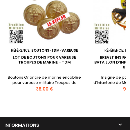
RÉFÉRENCE:
BOUTONS-TDM-VAREUSE
RÉFÉRENCE:
IN
LOT DE BOUTONS POUR VAREUSE
BREVET INSIGNE
TROUPES DE MARINE - TDM
BATAILLON D'INFA
6E 
Boutons Or ancre de marine encablée
Insigne de poit
pour vareuse militaire Troupes de
d'Infanterie de Mar
Marine4 boutons de 21 mm, 6 boutons
40 ans, le 6e Batai
Prix
Prix
38,00 €
9,
de 16 mm Tradition Militaire LE-KEPI.FR
Marine, dispos
expérience et des
avec les autorités
de la zone de
économique des é
centrale (CEEAC)

seule unité de 
INFORMATIONS
dédi