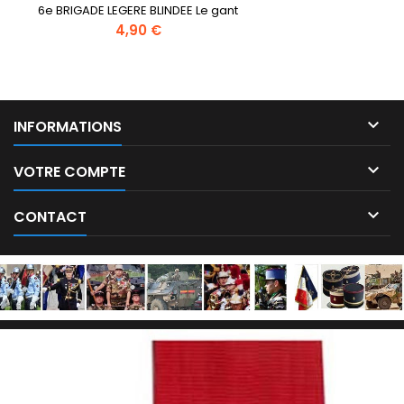
6e BRIGADE LEGERE BLINDEE Le gant
d'acier sur fond rouge représente la
Prix
4,90 €
force de l'arme blindée, la palme
rappelle la ville de son implantaion,
Nîme.

INFORMATIONS

VOTRE COMPTE

CONTACT