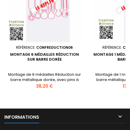
RÉFÉRENCE:
CONFREDUCTION06
RÉFÉRENCE:
CON
MONTAGE 6 MÉDAILLES RÉDUCTION
MONTAGE 1 MÉDAI
SUR BARRE DORÉE
BARRE
Montage de 6 médailles Réduction sur
Montage de 1 méda
barre métallique dorée, avec pins à
barre métallique 
l'arrière (vous pouvez envoyez votre
l'arrière (vous p
Prix
Prix
38,20 €
13,
médaille : choisissez z médaille à nous
médaille : choisiss
envoyer dans la liste.) Agrafe(s) à
envoyer dans la l
cocher si vous le désirez,si non cocher
cocher si vous le d
"Aucune agrafe sue le montage"
"Aucune agrafe

INFORMATIONS