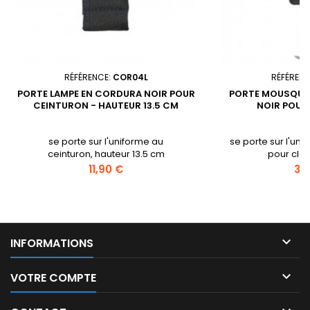
RÉFÉRENCE:
COR04L
RÉFÉRENC
PORTE LAMPE EN CORDURA NOIR POUR
PORTE MOUSQUE
CEINTURON - HAUTEUR 13.5 CM
NOIR POUR
se porte sur l'uniforme au
se porte sur l'uni
ceinturon, hauteur 13.5 cm
pour clés,
Prix
Prix
11,90 €
3,

INFORMATIONS

VOTRE COMPTE