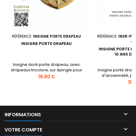
RÉFÉRENCE:
INSIGNE PORTE DRAPEAU
RÉFÉRENCE:
INSR-PO
- 
INSIGNE PORTE DRAPEAU
INSIGNE PORTE D
10 ANS D'
Insigne doré porte drapeau, avec
drapeaux tricolore, sur épingle pour
Insigne porte drap
cérémonies patriotiques. Dimensions
d'ancienneté, po
Prix
19,90 €
40 mm / 55 mm.
pour tricor
Prix
18,

INFORMATIONS

VOTRE COMPTE